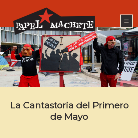
Skip
to
Go
content
to
☰
the
home
page
PAPEL MACHETE
of
Papel
Machete
La Cantastoria del Primero
de Mayo