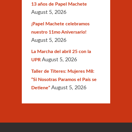
13 años de Papel Machete
August 5, 2026
¡Papel Machete celebramos
nuestro 11mo Aniversario!
August 5, 2026
La Marcha del abril 25 con la
August 5, 2026
UPR
Taller de Títeres: Mujeres M8:
“Si Nosotras Paramos el País se
August 5, 2026
Detiene”