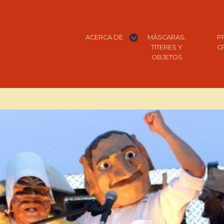
expand
ACERCA DE
MÁSCARAS,
P
child
menu
TÍTERES Y
C
OBJETOS