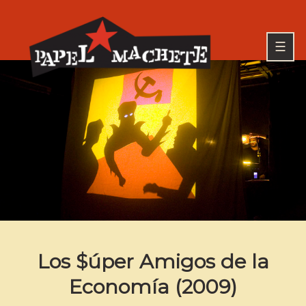
Skip
to
Go
content
to
☰
the
home
page
PAPEL MACHETE
of
Papel
Machete
Los $úper Amigos de la
Economía (2009)