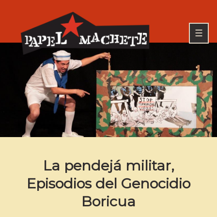
Skip
to
Go
content
to
☰
the
home
page
PAPEL MACHETE
of
Papel
Machete
La pendejá militar,
Episodios del Genocidio
Boricua